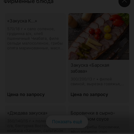
Фирменные блюда
«Закуска К...»
570/18 г • сало соленое,
грудинка в/к, хлеб
пшеничный Чиабата, филе
сельди малосоленое, грибы
опята маринованные, масло
растительное, уксус
винный, лук репчатый,
огурцы соленые, горчица
Закуска «Барская
столовая, хрен столовый,
забава»
томат Черри, перец
консервированный, чеснок,
300/200/13 г • филей
салат, зелень петрушки
свиной, вырезка говяжья,
грудинка свиная (мясо из
тандыра собственного
Цена по запросу
Цена по запросу
производства), перец
консерв., томат Черри
консерв., початки кукурузы
«Дзедава закуска»
консерв., патиссоны
Боровички в сырно-
консерв., огурцы-
сметанном соусе
350/140/15 г • полендвица
Показать ещё
корнишоны консерв.,
с/в, бастурма Восточная,
горчица столовая, хрен
250 г • грибы боровички,
колбаса «Хатняя», сальтисон
столовый, салат, зелень
яйцо куриное, сыр