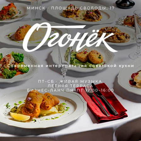
Гриль
Шашлыки (отпускаются по весу готового
продукта)
Гарниры
Десерты
Кондитерские изделия собственного
производства (отпускаются по весу
готовой продукции)