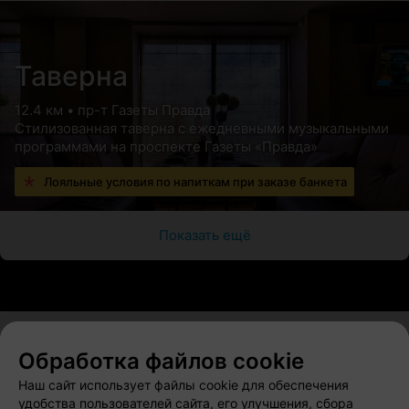
Таверна
12.4 км • пр-т Газеты Правда
Стилизованная таверна с ежедневными музыкальными
программами на проспекте Газеты «Правда»
Лояльные условия по напиткам при заказе банкета
Показать ещё
Обработка файлов cookie
О проекте
Новости проекта
Размещение рекламы
Наш сайт использует файлы cookie для обеспечения
Вакансии
Публичный договор
Способы оплаты
удобства пользователей сайта, его улучшения, сбора