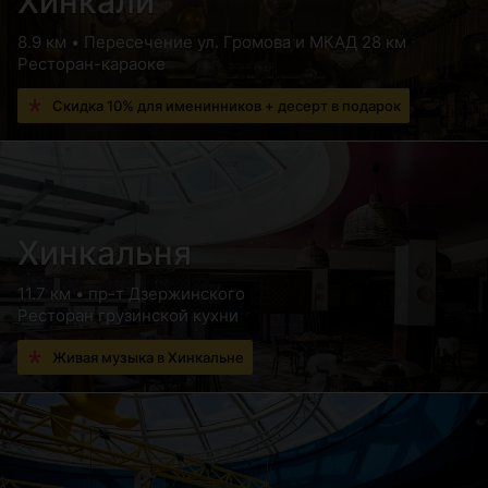
Хинкали
8.9 км • Пересечение ул. Громова и МКАД 28 км
Ресторан-караоке
Скидка 10% для именинников + десерт в подарок
Хинкальня
11.7 км • пр-т Дзержинского
Ресторан грузинской кухни
Живая музыка в Хинкальне