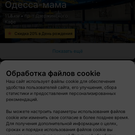
Одесса-мама
11.8 км • пр-т Дзержинского
Кафе
Скидка 20% в День рождения
Показать ещё
Обработка файлов cookie
Наш сайт использует файлы cookie для обеспечения
О проекте
Новости проекта
Размещение рекламы
удобства пользователей сайта, его улучшения, сбора
Вакансии
Публичный договор
Способы оплаты
статистики и предоставления персонализированных
рекомендаций.
Публичный договор по использованию сервиса
«Афиша»
Вы можете настроить параметры использования файлов
Пользовательское соглашение
cookie или изменить свое согласие в более позднее время.
Написать в поддержку
Для получения дополнительной информации о целях,
сроках и порядке использования файлов cookie вы
Связаться по вопросам сотрудничества