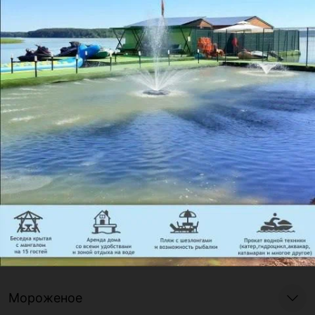
соус Деми-глясс, салат,
зелень укропа
Шашлыки (отпускаются по весу готового
продукта)
Гарниры
Десерты
Кондитерские изделия собственного
производства (отпускаются по весу
готовой продукции)
Мороженое